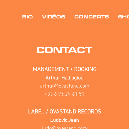
BIO
VIDÉOS
CONCERTS
SH
CONTACT
MANAGEMENT / BOOKING
Arthur Hadjoglou
arthur@ovastand.com
+33 6 95 29 61 51
LABEL / OVASTAND RECORDS
Ludovic Jean
ludo@ovastand.com